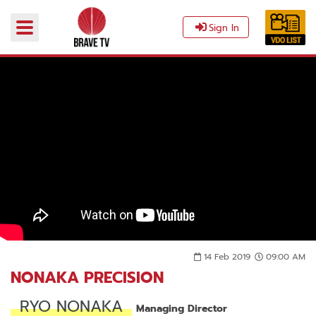
Sign In
14 Feb 2019
09:00 AM
NONAKA PRECISION
RYO NONAKA
Managing Director