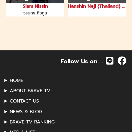
Hanshin Neji (Thailand) Co.,Ltd.
Shodensha(Thailand)Co.,Ltd.
แมทธีเรียล ออโตเมชั่น
Shodensha(Thailand)Co.,Ltd.
-
Follow Us on ...
HOME
ABOUT BRAVE TV
CONTACT US
NEWS & BLOG
BRAVE TV RANKING